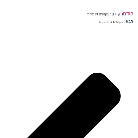
קודם
הקודם
קעקועים ניו סקול
הבא
קעקועים ביו מכנים