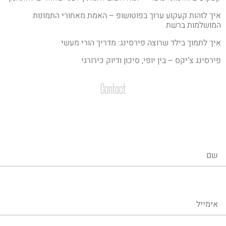
יך לזהות קעקוע ערוך בפוטושופ – האמת מאחורי התמונות
מושלמות ברשת
יך לתמוך בילד שרוצה פירסינג: מדריך הורי מעשי
ירסינג צ’יקס – בין יופי, סיכון ודיוק כירורגי
Contact
צרו קשר
שליחת הודעות / קבצים
ייל