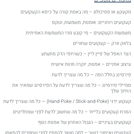
קעקע או פסיכולוג – מה באמת קורה על כיסא הקעקועים
עקועים רוחניים: אומנות, משמעות, וטקס
שמעות הקעקועים – מי קובע מהי המשמעות האמיתית
לאק וורק – קעקועים שחורים
צד האפל של פיין ליין – כשהיופי הדק מתעתע
יצוב אוזניים – אמנות, יוקרה וזהות אישית
ירסינג בחלל הפה — כל מה שצריך לדעת
מיילי פירסינג – כל מה שצריך לדעת על הפירסינג שמאיר את
חיוך שלך
ע ידני (Hand-Poke / Stick-and-Poke) — כל מה שצריך לדעת
סרת קעקועים בלייזר – כל מה שחשוב לדעת לפני שמחליטים
עקועים בעיניים – הגבול האחרון של אמנות הגוף
עקועים ואימוני כושר – למה חשוב להמתין לפני שחוזרים להתאמן