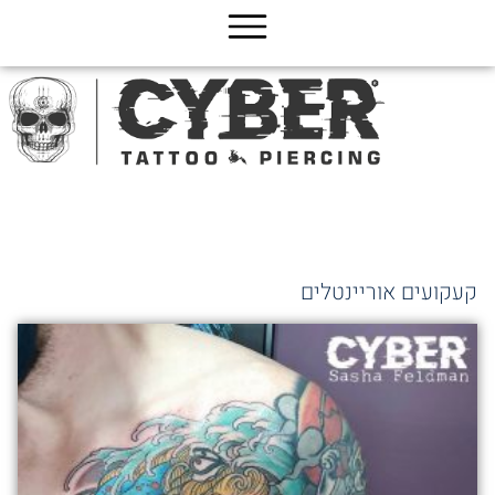
ג
כן
קעקועים אוריינטלים