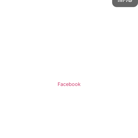
שליחה
שעות פעילות:
א’-ה’ 11:00-20:00
ו’ 10:00-16:00
Facebook