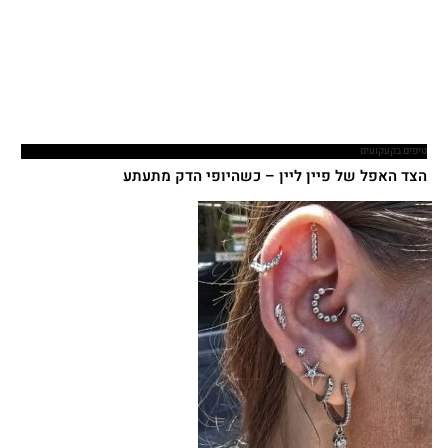
טיפים בקעקועים
הצד האפל של פיין ליין – כשהיופי הדק מתעתע