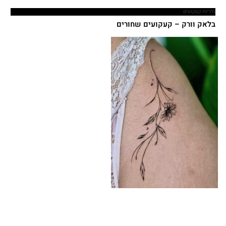
גלריות קעקועים
בלאק וורק – קעקועים שחורים