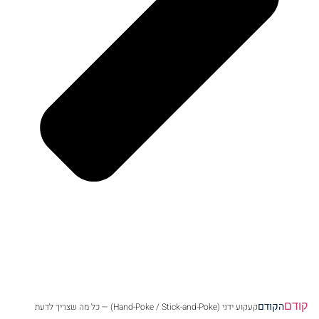
קודם
הקודם
קעקוע ידני (Hand-Poke / Stick-and-Poke) — כל מה שצריך לדעת