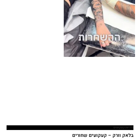
גלריות קעקועים
בלאק וורק – קעקועים שחורים