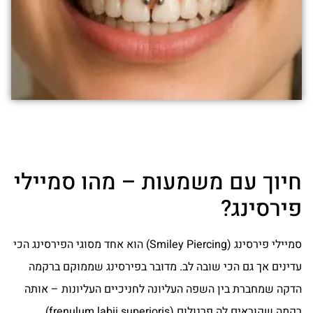
חיוך עם משמעות – מהו סמיילי
פירסינג?
סמיילי פירסינג (Smiley Piercing) הוא אחד מסוגי הפירסינג הכי
עדינים אך גם הכי שובה לב. מדובר בפירסינג שממוקם ברקמה
הדקה שמחברת בין השפה העליונה לחניכיים העליונות – אותה
רקמה שקוראים לה פרנולום (frenulum labii superioris).