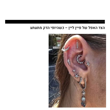
טיפים בקעקועים
הצד האפל של פיין ליין – כשהיופי הדק מתעתע