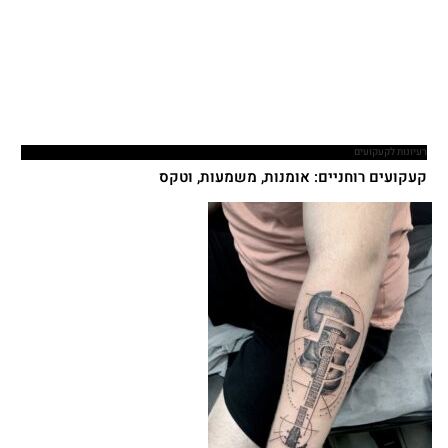
רעיונות לקעקועים
קעקועים רוחניים: אומנות, משמעות, וטקס