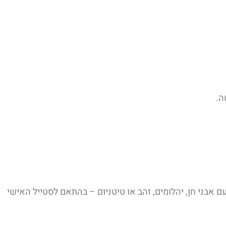
ה.
ם ייחודיים – עם אבני חן, יהלומים, זהב או טיטניום – בהתאם לסטייל האישי