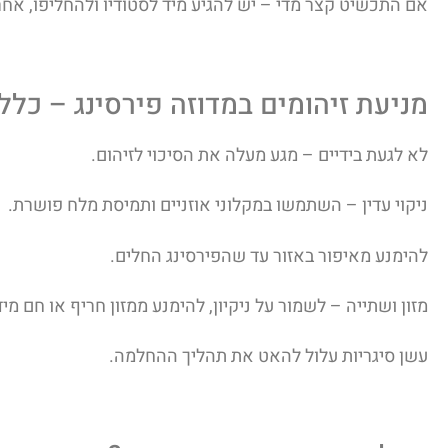
אם התכשיט קצר מדי – יש להגיע מיד לסטודיו ולהחליפו, אחר
מניעת זיהומים במדוזה פירסינג – כלל
לא לגעת בידיים – מגע מעלה את הסיכוי לזיהום.
ניקוי עדין – השתמשו במקלוני אוזניים ותמיסת מלח פושרת.
להימנע מאיפור באזור עד שהפירסינג החלים.
מזון ושתייה – לשמור על ניקיון, להימנע ממזון חריף או חם מי
עשן סיגריות עלול להאט את תהליך ההחלמה.