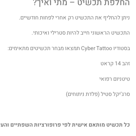
החלפת תכשיט – מתי ואיך?
ניתן להחליף את התכשיט רק אחרי לפחות חודשיים.
התכשיט הראשוני חייב להיות סטרילי ואיכותי.
בסטודיו Cyber Tattoo תמצאו מבחר תכשיטים מתאימים:
זהב 14 קראט
טיטניום רפואי
סרג’יקל סטיל (פלדת ניתוחים)
כל תכשיט מותאם אישית לפי פרופורציות השפתיים והעיצ