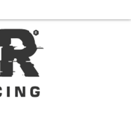
דלג
לתוכן