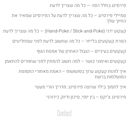
ירסינג בחלל הפה — כל מה שצריך לדעת
מיילי פירסינג – כל מה שצריך לדעת על הפירסינג שמאיר את
חיוך שלך
ע ידני (Hand-Poke / Stick-and-Poke) — כל מה שצריך לדעת
סרת קעקועים בלייזר – כל מה שחשוב לדעת לפני שמחליטים
עקועים בעיניים – הגבול האחרון של אמנות הגוף
עקועים ואימוני כושר – למה חשוב להמתין לפני שחוזרים להתאמן
יך לזהות קעקוע ערוך בפוטושופ – האמת מאחורי התמונות
מושלמות ברשת
יך לתמוך בילד שרוצה פירסינג: מדריך הורי מעשי
ירסינג צ’יקס – בין יופי, סיכון ודיוק כירורגי
Contact
צרו קשר
שליחת הודעות / קבצים