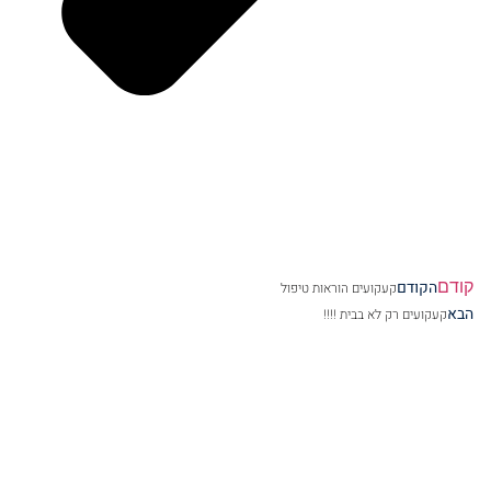
קודם
הקודם
קעקועים הוראות טיפול
הבא
קעקועים רק לא בבית !!!!