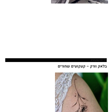
גלריות קעקועים
בלאק וורק – קעקועים שחורים