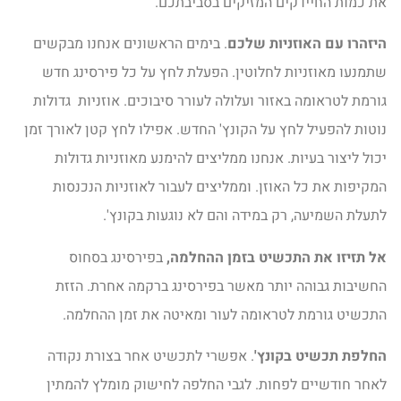
את כמות החיידקים המזיקים בסביבתכם.
היזהרו עם האוזניות שלכם
. בימים הראשונים אנחנו מבקשים
שתמנעו מאוזניות לחלוטין. הפעלת לחץ על כל פירסינג חדש
גורמת לטראומה באזור ועלולה לעורר סיבוכים. אוזניות גדולות
נוטות להפעיל לחץ על הקונץ' החדש. אפילו לחץ קטן לאורך זמן
יכול ליצור בעיות. אנחנו ממליצים להימנע מאוזניות גדולות
המקיפות את כל האוזן. וממליצים לעבור לאוזניות הנכנסות
לתעלת השמיעה, רק במידה והם לא נוגעות בקונץ'.
אל תזיזו את התכשיט
בזמן ההחלמה,
בפירסינג בסחוס
החשיבות גבוהה יותר מאשר בפירסינג ברקמה אחרת. הזזת
התכשיט גורמת לטראומה לעור ומאיטה את זמן ההחלמה.
החלפת תכשיט בקונץ'
. אפשרי לתכשיט אחר בצורת נקודה
לאחר חודשיים לפחות. לגבי החלפה לחישוק מומלץ להמתין