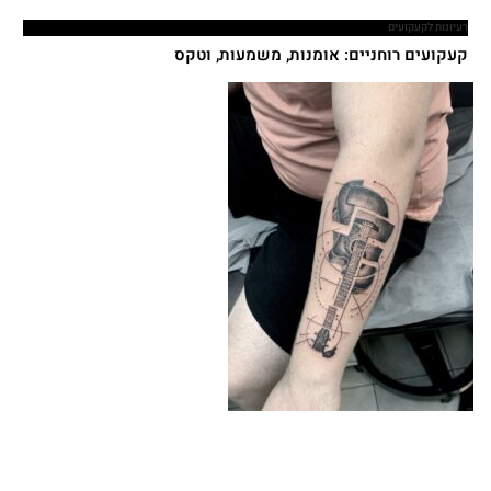
רעיונות לקעקועים
קעקועים רוחניים: אומנות, משמעות, וטקס