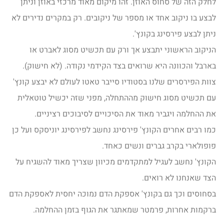
לחלק הזה של סחוס האוזן. זהו מיקום מאוד מרכזי באוזן וניתן
לבצע בו ניקוב אחד או מספר של ניקובים. רק במקרים נדירים לא
ניתן לבצע פירסינג בקונץ'.
הניקוב הראשוני יתבצע אך ורק עם תכשיט מסוג לאברט או
בארבל והכוונה היא שרואים בצד הקידמי נקודה. (לא חישוק).
צוות הפירסרים שלנו בסטודיו סייבר טאטו לעולם לא יבצע קונץ'
עם תכשיט מסוג חישוק מההתחלה, מפני שזה יכשיל טוטאלית
את ההחלמה ויגביר מאוד את הסיכויים לסיבוכים רציניים.
כמו רבים אחרים הקונץ' פירסינג נחשב לפירסינג יוניסקס ועל כן
פופולארי בקרב גברים ונשים כאחד.
הקונץ' נחשב לעגיל למתקדמים מכיוון שצריך מאוד להשגיח על
הצד שאנחנו לא רואים.
בסחוסים וכך גם בקונץ' אספקת הדם נמוכה יחסית לאספקת הדם
ברקמות אחרות, פרמטר שמאתגר את הגוף בזמן ההחלמה.