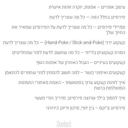
יצוב אוזניים – אמנות, יוקרה וזהות אישית
ירסינג בחלל הפה — כל מה שצריך לדעת
מיילי פירסינג – כל מה שצריך לדעת על הפירסינג שמאיר את
חיוך שלך
ע ידני (Hand-Poke / Stick-and-Poke) — כל מה שצריך לדעת
סרת קעקועים בלייזר – כל מה שחשוב לדעת לפני שמחליטים
עקועים בעיניים – הגבול האחרון של אמנות הגוף
עקועים ואימוני כושר – למה חשוב להמתין לפני שחוזרים להתאמן
יך לזהות קעקוע ערוך בפוטושופ – האמת מאחורי התמונות
מושלמות ברשת
יך לתמוך בילד שרוצה פירסינג: מדריך הורי מעשי
ירסינג צ’יקס – בין יופי, סיכון ודיוק כירורגי
Contact