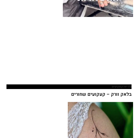
גלריות קעקועים
בלאק וורק – קעקועים שחורים