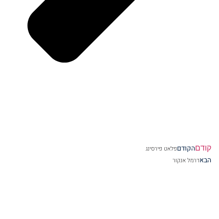
קודם
הקודם
פלאט פירסינג
הבא
דרמל אנקור