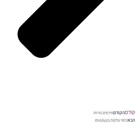
קודם
הקודם
פירסינג מדוזה
הבא
כיסוי צלקות בקעקועים