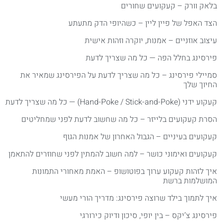
לאק וורק – קעקועים שחורים
צד האפל של פיין ליין – כשהיופי הדק מתעתע
יצוב אוזניים – אמנות, יוקרה וזהות אישית
ירסינג בחלל הפה — כל מה שצריך לדעת
מיילי פירסינג – כל מה שצריך לדעת על הפירסינג שמאיר את
חיוך שלך
ע ידני (Hand-Poke / Stick-and-Poke) — כל מה שצריך לדעת
סרת קעקועים בלייזר – כל מה שחשוב לדעת לפני שמחליטים
עקועים בעיניים – הגבול האחרון של אמנות הגוף
עקועים ואימוני כושר – למה חשוב להמתין לפני שחוזרים להתאמן
יך לזהות קעקוע ערוך בפוטושופ – האמת מאחורי התמונות
מושלמות ברשת
יך לתמוך בילד שרוצה פירסינג: מדריך הורי מעשי
ירסינג צ’יקס – בין יופי, סיכון ודיוק כירורגי