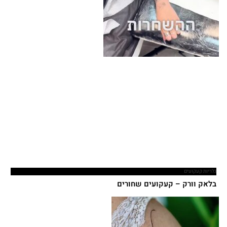
גלריות קעקועים
בלאק וורק – קעקועים שחורים