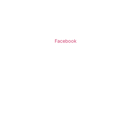
שעות פעילות:
א’-ה’ 11:00-20:00
ו’ 10:00-16:00
Facebook