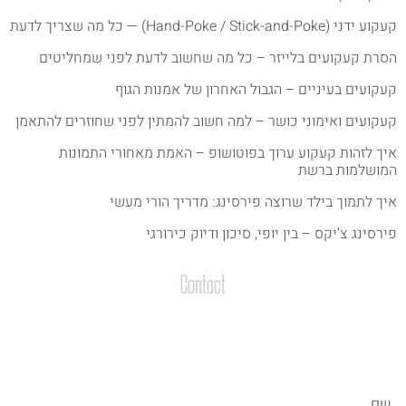
ע ידני (Hand-Poke / Stick-and-Poke) — כל מה שצריך לדעת
סרת קעקועים בלייזר – כל מה שחשוב לדעת לפני שמחליטים
עקועים בעיניים – הגבול האחרון של אמנות הגוף
עקועים ואימוני כושר – למה חשוב להמתין לפני שחוזרים להתאמן
יך לזהות קעקוע ערוך בפוטושופ – האמת מאחורי התמונות
מושלמות ברשת
יך לתמוך בילד שרוצה פירסינג: מדריך הורי מעשי
ירסינג צ’יקס – בין יופי, סיכון ודיוק כירורגי
Contact
צרו קשר
שליחת הודעות / קבצים