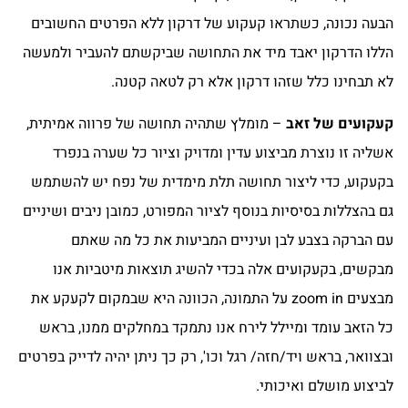
הבעה נכונה, כשתראו קעקוע של דרקון ללא הפרטים החשובים
הללו הדרקון יאבד מיד את התחושה שביקשתם להעביר ולמעשה
לא תבחינו כלל שזהו דרקון אלא רק לטאה קטנה.
קעקועים של זאב
– מומלץ שתהיה תחושה של פרווה אמיתית,
אשליה זו נוצרת מביצוע עדין ומדויק וציור כל שערה בנפרד
בקעקוע, כדי ליצור תחושה תלת מימדית של נפח יש להשתמש
גם בהצללות בסיסיות בנוסף לציור המפורט, כמובן ניבים ושיניים
עם הברקה בצבע לבן ועיניים המביעות את כל מה שאתם
מבקשים, בקעקועים אלה בכדי להשיג תוצאות מיטביות אנו
מבצעים zoom in על התמונה, הכוונה היא שבמקום לקעקע את
כל הזאב עומד ומיילל לירח אנו נתמקד במחלקים ממנו, בראש
ובצוואר, בראש ויד/חזה/ רגל וכו', רק כך ניתן יהיה לדייק בפרטים
לביצוע מושלם ואיכותי.