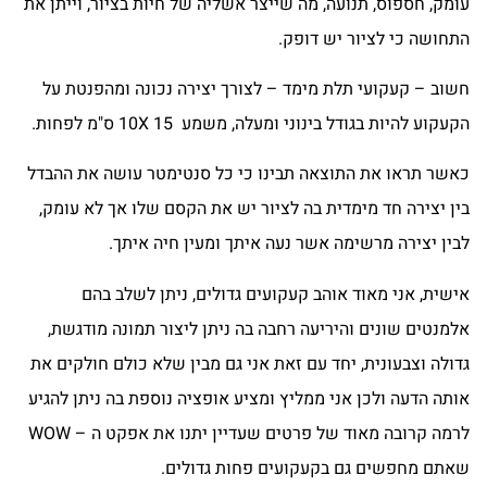
עומק, חספוס, תנועה, מה שייצר אשליה של חיות בציור, וייתן את
התחושה כי לציור יש דופק.
חשוב – קעקועי תלת מימד – לצורך יצירה נכונה ומהפנטת על
הקעקוע להיות בגודל בינוני ומעלה, משמע 10X 15 ס"מ לפחות.
כאשר תראו את התוצאה תבינו כי כל סנטימטר עושה את ההבדל
בין יצירה חד מימדית בה לציור יש את הקסם שלו אך לא עומק,
לבין יצירה מרשימה אשר נעה איתך ומעין חיה איתך.
אישית, אני מאוד אוהב קעקועים גדולים, ניתן לשלב בהם
אלמנטים שונים והיריעה רחבה בה ניתן ליצור תמונה מודגשת,
גדולה וצבעונית, יחד עם זאת אני גם מבין שלא כולם חולקים את
אותה הדעה ולכן אני ממליץ ומציע אופציה נוספת בה ניתן להגיע
לרמה קרובה מאוד של פרטים שעדיין יתנו את אפקט ה – WOW
שאתם מחפשים גם בקעקועים פחות גדולים.