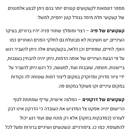
מספר דוגמאות לקעקועים קטנים יותר בהם ניתן לבצע אלמנטים
של קעקועי תלת מימד בגודל קטן יחסית, למשל:
קעקועים של פיה
– רצוי ומומלץ שתווי פניה יהיו ברורים, בעיקר
העיניים, יש חשיבות לא מבוטלת גם לחלקי הפנים האחרים כמו
האף, לחיים, שפתיים וכן הלאה, בקעקועים אלה ניתן להעביר רגש
על פי הבעת העיניים של אותה הדמות, ניתן יהיה להבחין בעצבות,
ביישנות, חוצפה, שובבות ועוד, למעשה, כל רגש ניתן להעביר על
ידי ציור מדויק ומדוקדק במקום ליצור דמות שטוחה לה נקודות
במקום עיניים וקו מעוקל במקום פה.
קעקועים של דרקונים
– המלצה אישית, עדיף שמתחת לגוף
הרישום יהיה אפקט צל המדגיש את העובדה כי הדרקון אינו דבק
לעורנו (כמדבקות בזוקה) אלא רק מונח שם ועוד רגע יכול
להתעופף, כמו כן, ציפורניים, קשקשים ושיניים ברורות ומעל לכל