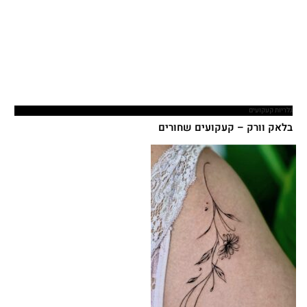
גלריות קעקועים
בלאק וורק – קעקועים שחורים