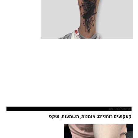
רעיונות לקעקועים
קעקועים רוחניים: אומנות, משמעות, וטקס