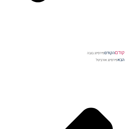
קודם
הקודם
פירסינג בגבה
הבא
פירסינג אורביטל