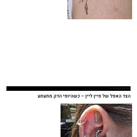
טיפים בקעקועים
הצד האפל של פיין ליין – כשהיופי הדק מתעתע