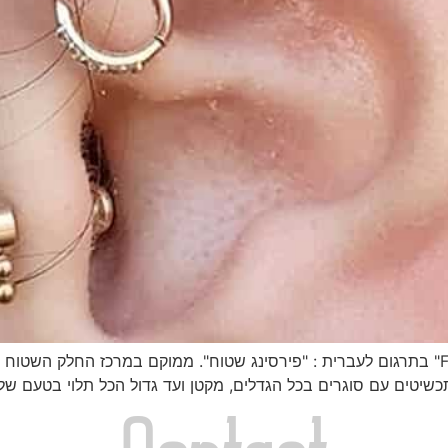
"פלאט פירסינג" כל מה שחשוב לדעת "Flat piercing" בתרגום לעברית : "פירסינג שטוח". ממוקם ב
תכשיטים עם סוגרים בכל הגדלים, מקטן ועד גדול הכל תלוי בטעם שלכ