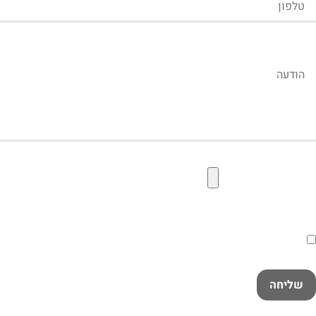
הודעה
קובץ תמונה להעלאה
הסכמה
קראתי ואני מאשר/ת את
מדיניות הפרטיות
במלואה
שליחה