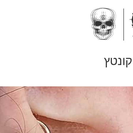
קונטץ