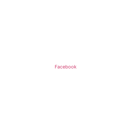
שעות פעילות:
א’-ה’ 11:00-20:00
ו’ 10:00-16:00
Facebook