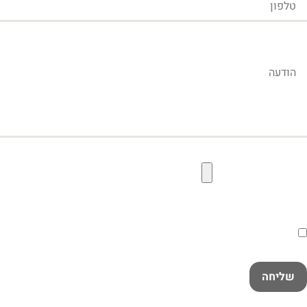
הודעה
קובץ תמונה להעלאה
הסכמה
קראתי ואני מאשר/ת את
מדיניות הפרטיות
במלואה
שליחה