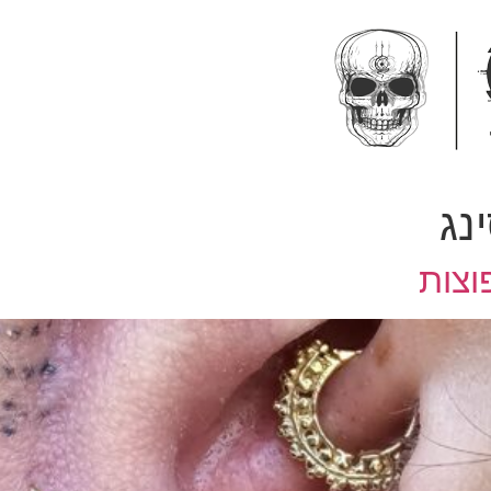
נג
וצות