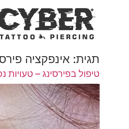
לג
תוכן
תגית:
אינפקציה פירסי
טיפול בפירסינג – טעויות נפ