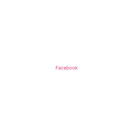
שעות פעילות:
א’-ה’ 11:00-20:00
ו’ 10:00-16:00
Facebook