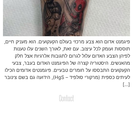
יגמנט אדום הוא צבע מרכזי בעולם הקעקועים. הוא מעניק חיים,
וססות ועומק לכל עיצוב. עם זאת, לאורך השנים עלו טענות
פיהן הצבע האדום עלול לגרום לתגובות אלרגיות אצל חלק
האנשים. היסטוריה קצרה של הפיגמנט האדום בעבר, צבעי
קעקועים התבססו על חומרים טבעיים. פיגמנטים אדומים הכילו
לעיתים כספית (מרקורי סולפיד – HgS), הידועה גם בשם צינובר
[…
Contact
צרו קשר
שליחת הודעות / קבצים