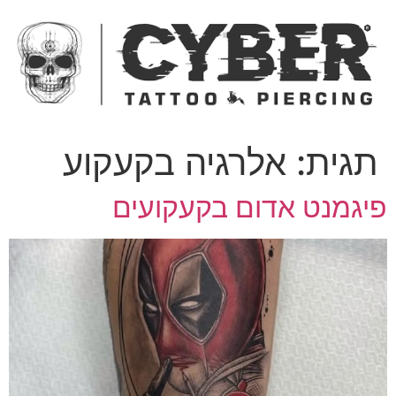
ג
כן
תגית:
אלרגיה בקעקוע
יגמנט אדום בקעקועים