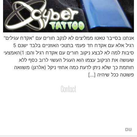
נחנו בסייבר טאטו ממליצים לא לנקב חורים עם "אקדח עגילים"
רגיל אלא עם אקדח חד פעמי בתנוכי האוזניים בלבד ישנם 5
סיבות למה לא לבצע ניקוב חורים עם אקדח רגיל והם: 1)האמצעי
עושה את הניקוב עצמו הוא העגיל העשוי לרוב כסף ללא
ותמת כך שלא ניתן לדעת כמה אחוזי ניקל (אלרגן) משוואה
שוטה ככל שיהיה […]
Contact
צרו קשר
שליחת הודעות / קבצים