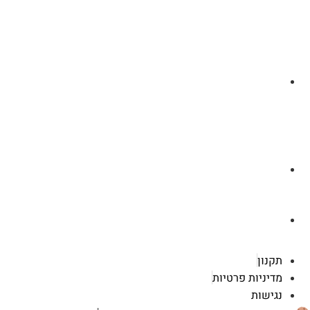
לצ'ט בוואסטפ
a.cybertattoo@gmail.com
רוטשילד 119 ראשון לציון
תקנון
מדיניות פרטיות
נגישות