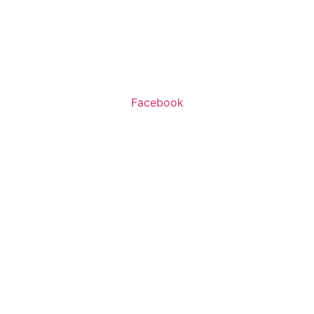
שעות פעילות:
א’-ה’ 11:00-20:00
ו’ 10:00-16:00
Facebook