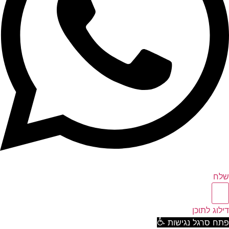
ח
וג לתוכן
ח סרגל נגישות