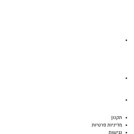
לצ'ט בוואסטפ
a.cybertattoo@gmail.com
רוטשילד 119 ראשון לציון
תקנון
מדיניות פרטיות
נגישות