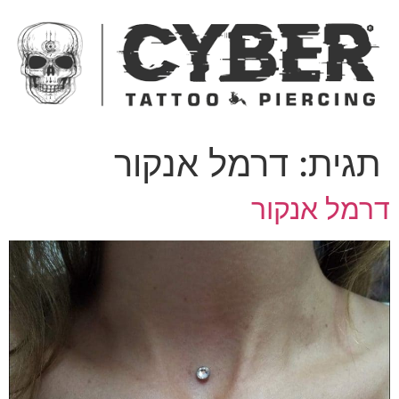
ג
כן
תגית:
דרמל אנקור
רמל אנקור