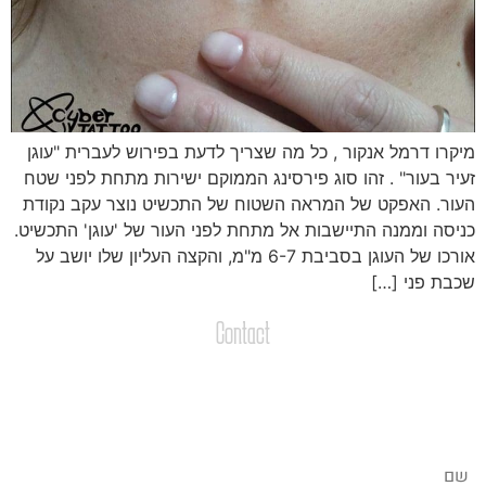
יקרו דרמל אנקור , כל מה שצריך לדעת בפירוש לעברית "עוגן
עיר בעור" . זהו סוג פירסינג הממוקם ישירות מתחת לפני שטח
עור. האפקט של המראה השטוח של התכשיט נוצר עקב נקודת
ניסה וממנה התיישבות אל מתחת לפני העור של 'עוגן' התכשיט.
אורכו של העוגן בסביבת 6-7 מ"מ, והקצה העליון שלו יושב על
כבת פני […]
Contact
צרו קשר
שליחת הודעות / קבצים