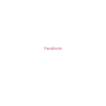
שעות פעילות:
א’-ה’ 11:00-20:00
ו’ 10:00-16:00
Facebook