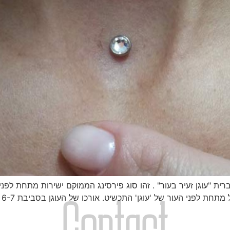
רית "עוגן זעיר בעור" . זהו סוג פירסינג הממוקם ישירות מתחת 
Contact
גן' התכשיט. אורכו של העוגן בסביבת 6-7 מ"מ, והקצה העליון שלו יושב על שכבת פני […]