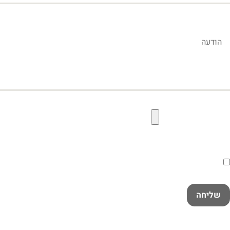
הודעה
קובץ תמונה להעלאה
הסכמה
קראתי ואני מאשר/ת את
מדיניות הפרטיות
במלואה
שליחה