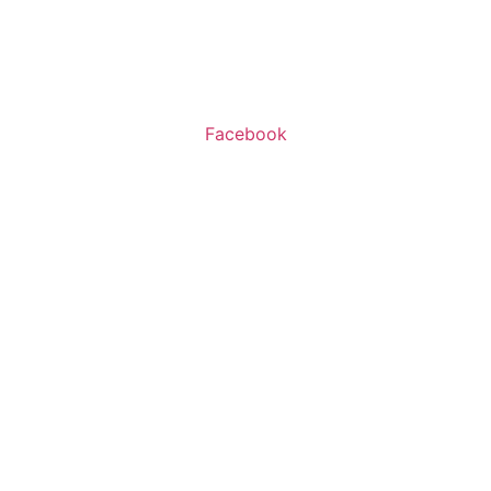
א’-ה’ 11:00-20:00
ו’ 10:00-16:00
Facebook