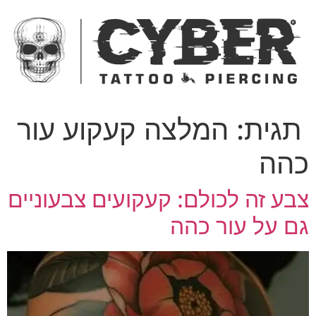
ג
כן
תגית:
המלצה קעקוע עור
הה
בע זה לכולם: קעקועים צבעוניים
ם על עור כהה