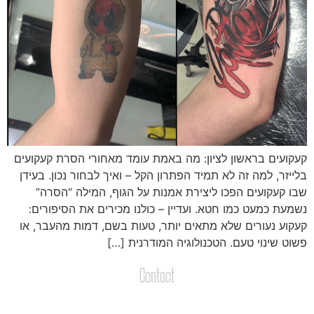
עקועים בראשון לציון: מה באמת עומד מאחורי הסרת קעקועים
לייזר, למה זה לא תמיד הפתרון הקל – ואיך לבחור נכון. בעידן
בו קעקועים הפכו ליצירת אמנות על הגוף, המילה “הסרה”
שמעת כמעט כמו חטא. ועדיין – כולנו מכירים את הסיפורים:
עקוע נעורים שלא מתאים יותר, טעות בשם, דמות מהעבר, או
שוט שינוי טעם. הטכנולוגיה המודרנית […]
Contact
צרו קשר
שליחת הודעות / קבצים