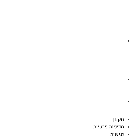
לצ'ט בוואסטפ
a.cybertattoo@gmail.com
רוטשילד 119 ראשון לציון
תקנון
מדיניות פרטיות
נגישות