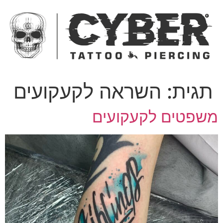
ג
כן
תגית:
השראה לקעקועים
שפטים לקעקועים