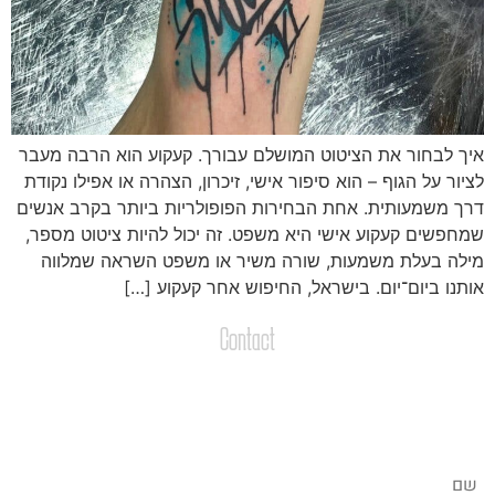
יך לבחור את הציטוט המושלם עבורך. קעקוע הוא הרבה מעבר
ציור על הגוף – הוא סיפור אישי, זיכרון, הצהרה או אפילו נקודת
רך משמעותית. אחת הבחירות הפופולריות ביותר בקרב אנשים
מחפשים קעקוע אישי היא משפט. זה יכול להיות ציטוט מספר,
ילה בעלת משמעות, שורה משיר או משפט השראה שמלווה
ותנו
ביום־יום
. בישראל, החיפוש אחר קעקוע […]
Contact
צרו קשר
שליחת הודעות / קבצים