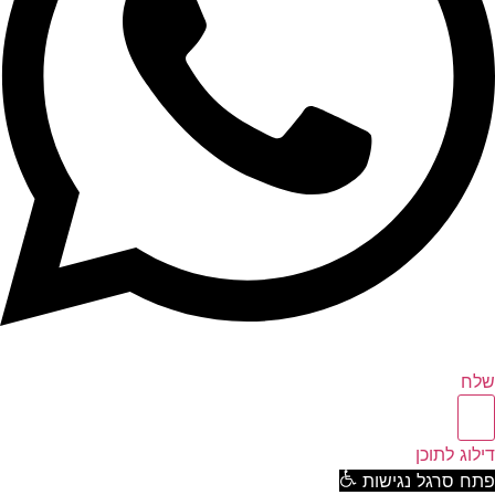
ח
וג לתוכן
ח סרגל נגישות