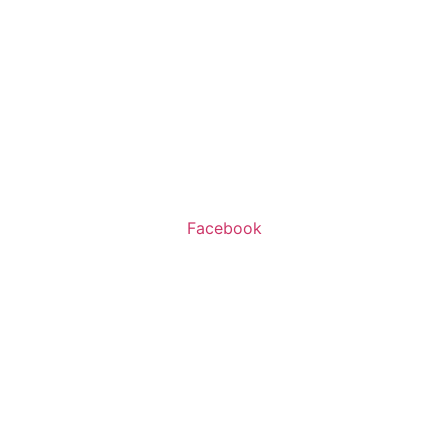
שעות פעילות:
א’-ה’ 11:00-20:00
ו’ 10:00-16:00
Facebook