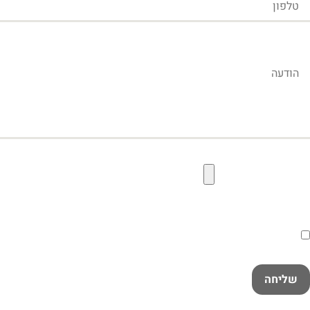
הודעה
קובץ תמונה להעלאה
הסכמה
קראתי ואני מאשר/ת את
מדיניות הפרטיות
במלואה
שליחה