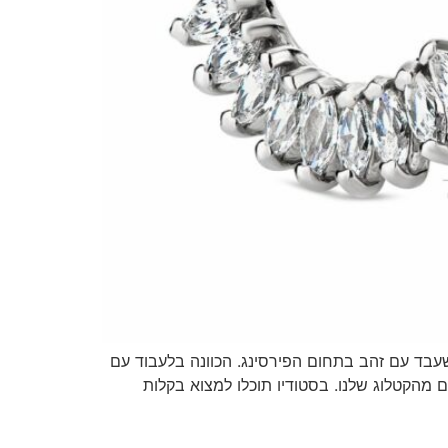
יון, שעבד עם זהב בתחום הפירסינג. הכוונה בלעבוד עם
ול של עגילים מזהב 14k. אנחנו מזמינים אתכם להתרשם מהקטלוג שלנו. בסטודיו תוכלו למצוא בקלות