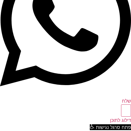
ח
וג לתוכן
ח סרגל נגישות