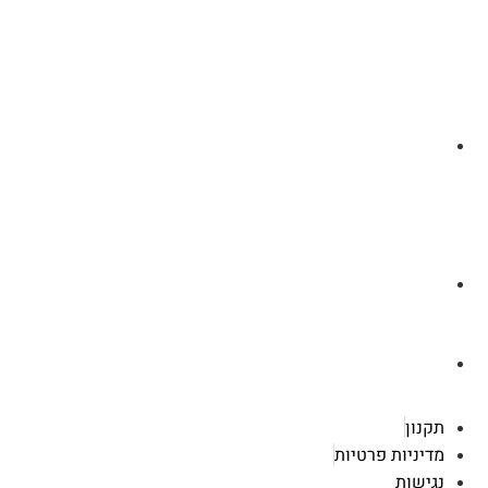
לצ'ט בוואסטפ
a.cybertattoo@gmail.com
רוטשילד 119 ראשון לציון
תקנון
מדיניות פרטיות
נגישות