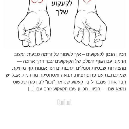
כיוון הנכון לקעקועים – איך לשמור על זרימה טבעית ועיצוב
רמוני עם הגוף העולם של הקעקועים עבר דרך ארוכה —
הצהרות שבטיות וסמלים תרבותיים ועד אמנות גוף מדויקת
מתכתבת עם פרופורציות, תנועה ואסתטיקה מודרנית. אבל יש
בר אחד שמבדיל בין קעקוע שנראה “נכון” לבין כזה שפשוט
מצא שם — הכיוון. הכיוון שבו הקעקוע זורם עם […]
Contact
צרו קשר
שליחת הודעות / קבצים