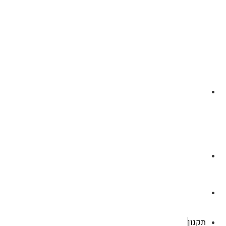
לצ'ט בוואסטפ
a.cybertattoo@gmail.com
רוטשילד 119 ראשון לציון
תקנון