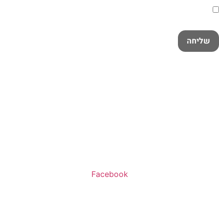
קראתי ואני מאשר/ת את
מדיניות הפרטיות
במלואה
שליחה
שעות פעילות:
א’-ה’ 11:00-20:00
ו’ 10:00-16:00
Facebook