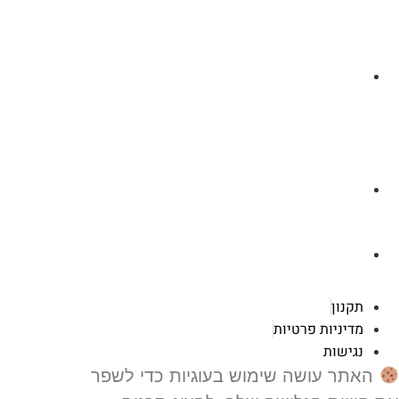
לצ'ט בוואסטפ
a.cybertattoo@gmail.com
רוטשילד 119 ראשון לציון
תקנון
מדיניות פרטיות
נגישות
האתר עושה שימוש בעוגיות כדי לשפר