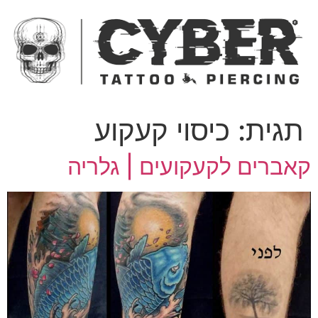
ג
כן
תגית:
כיסוי קעקוע
אברים לקעקועים | גלריה