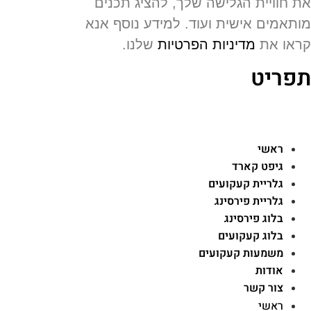
 חוויית הגלישה שלך, להציג תכנים
תאמים אישית ועוד. למידע נוסף אנא
או את
מדיניות הפרטיות
שלנו.
פריט
ראשי
גיפט קארד
גלריית קעקועים
גלריית פירסינג
בלוג פירסינג
בלוג קעקועים
משמעות קעקועים
אודות
צור קשר
ראשי