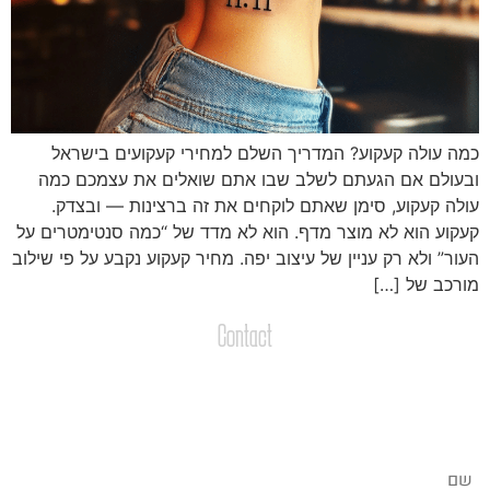
מה עולה קעקוע? המדריך השלם למחירי קעקועים בישראל
בעולם אם הגעתם לשלב שבו אתם שואלים את עצמכם כמה
ולה קעקוע, סימן שאתם לוקחים את זה ברצינות — ובצדק.
עקוע הוא לא מוצר מדף. הוא לא מדד של “כמה סנטימטרים על
עור” ולא רק עניין של עיצוב יפה. מחיר קעקוע נקבע על פי שילוב
ורכב של […]
Contact
צרו קשר
שליחת הודעות / קבצים