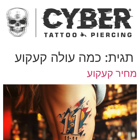
ג
כן
תגית:
כמה עולה קעקוע
חיר קעקוע