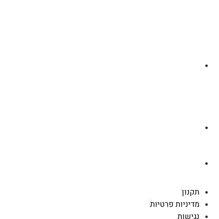
לצ'ט בוואסטפ
a.cybertattoo@gmail.com
רוטשילד 119 ראשון לציון
תקנון
מדיניות פרטיות
נגישות