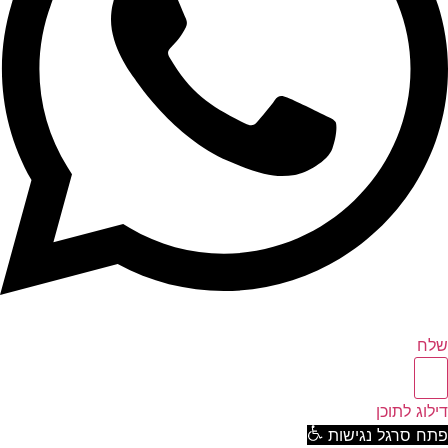
ח
וג לתוכן
ח סרגל נגישות