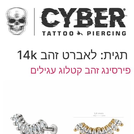
ג
כן
תגית:
לאברט זהב 14k
ירסינג זהב קטלוג עגילים