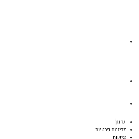
לצ'ט בוואסטפ
a.cybertattoo@gmail.com
רוטשילד 119 ראשון לציון
תקנון
מדיניות פרטיות
נגישות