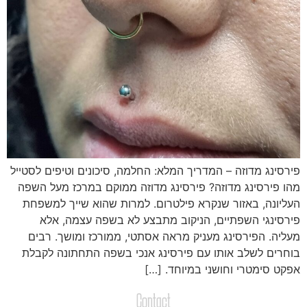
ירסינג מדוזה – המדריך המלא: החלמה, סיכונים וטיפים לסטייל
הו פירסינג מדוזה? פירסינג מדוזה ממוקם במרכז מעל השפה
עליונה, באזור שנקרא פילטרום. למרות שהוא שייך למשפחת
ירסינגי השפתיים, הניקוב מתבצע לא בשפה עצמה, אלא
עליה. הפירסינג מעניק מראה אסתטי, ממורכז ומושך. רבים
וחרים לשלב אותו עם פירסינג אנכי בשפה התחתונה לקבלת
פקט סימטרי וחושני במיוחד. […]
Contact