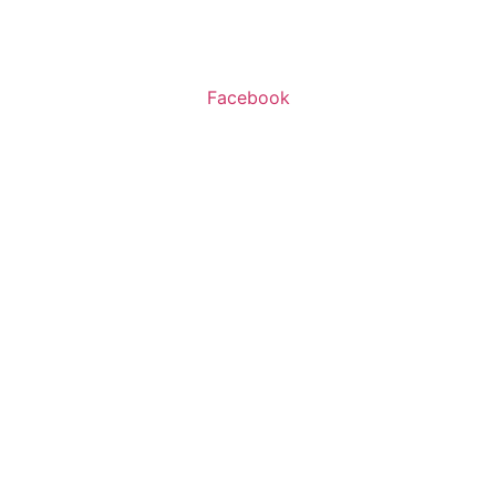
א’-ה’ 11:00-20:00
ו’ 10:00-16:00
Facebook