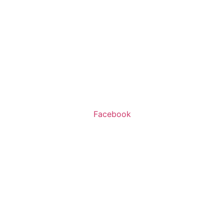
שעות פעילות:
א’-ה’ 11:00-20:00
ו’ 10:00-16:00
Facebook