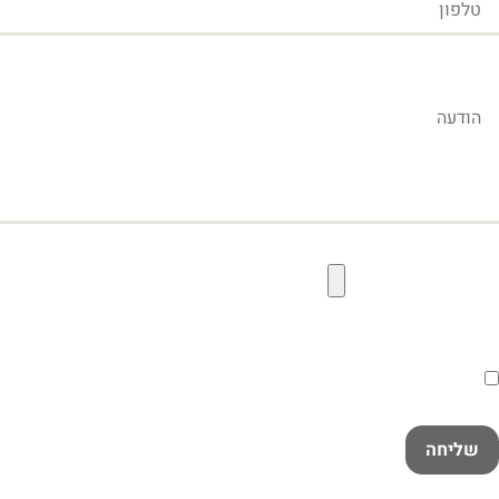
הודעה
קובץ תמונה להעלאה
הסכמה
קראתי ואני מאשר/ת את
מדיניות הפרטיות
במלואה
שליחה