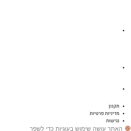
לצ'ט בוואסטפ
a.cybertattoo@gmail.com
רוטשילד 119 ראשון לציון
תקנון
מדיניות פרטיות
נגישות
האתר עושה שימוש בעוגיות כדי לשפר