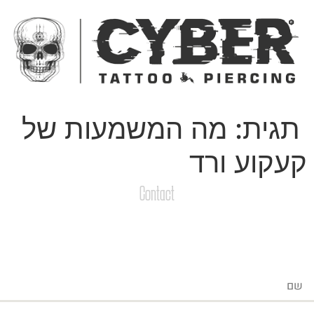
ג
כן
תגית:
מה המשמעות של
עקוע ורד
Contact
צרו קשר
שליחת הודעות / קבצים