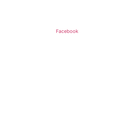
א’-ה’ 11:00-20:00
ו’ 10:00-16:00
Facebook