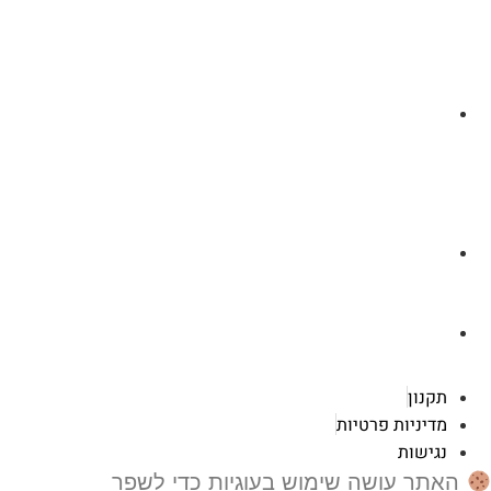
לצ'ט בוואסטפ
a.cybertattoo@gmail.com
רוטשילד 119 ראשון לציון
תקנון
מדיניות פרטיות
נגישות
האתר עושה שימוש בעוגיות כדי לשפר