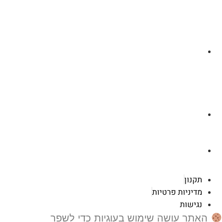
לצ'ט בוואסטפ
a.cybertattoo@gmail.com
רוטשילד 119 ראשון לציון
תקנון
מדיניות פרטיות
נגישות
האתר עושה שימוש בעוגיות כדי לשפר