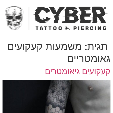
ג
כן
תגית:
משמעות קעקועים
אומטריים
עקועים גיאומטרים