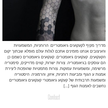
דריך מקיף לקעקועים גיאומטריים: הרוחניות, המשמעויות
העיצובים אנחנו מזמינים אתכם לגלות עולם מופלא שבתוך יקום
קעקועים. קעקועים גיאומטרים. קעקועים גיאומטרים כשמם כן
ם עוסקים בגיאומטריה. צורות ישרות, קווים מדוייקים, סימטריה
רשימה, ומשמעויות עמוקות. צורות מתמטיות שהופכות ליצירת
מנות ע הגוף ומביעות רוחניות, איזון, והרמוניה. היסטוריה
משמעות תרבותית של קעקוע גיאומטרי קעקועים גיאומטריים
חשבים לאמנות הגוף […]
Contact
צרו קשר