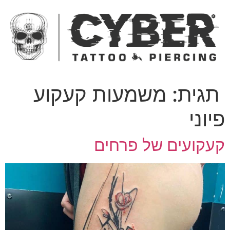
ג
כן
תגית:
משמעות קעקוע
יוני
עקועים של פרחים