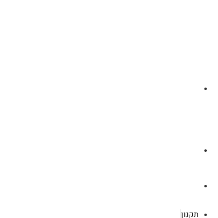
לצ'ט בוואסטפ
a.cybertattoo@gmail.com
רוטשילד 119 ראשון לציון
תקנון