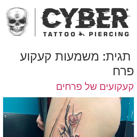
ג
כן
תגית:
משמעות קעקוע
רח
עקועים של פרחים