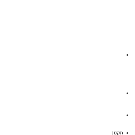
לצ'ט בוואסטפ
a.cybertattoo@gmail.com
רוטשילד 119 ראשון לציון
תקנון