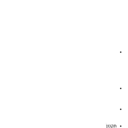
לצ'ט בוואסטפ
a.cybertattoo@gmail.com
רוטשילד 119 ראשון לציון
תקנון