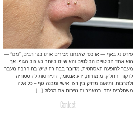
ירסינג באף — או כפי שאנחנו מכירים אותו בפי רבים, “נזם” —
וא אחד הביטויים הבולטים והאישיים ביותר בעיצוב הגוף. אך
עבר להופעה האסתטית, מדובר בבחירה שיש בה הרבה מעבר
דקור והחליק. מומחיות, ידע אנטומי, התייחסות להיסטוריה
לתרבות, ותיאום מדויק בין רצון אישי ומבנה גוף – כל אלה
שתלבים יחד. במאמר זה נפרוס את מכלול […]
Contact
צרו קשר
שליחת הודעות / קבצים