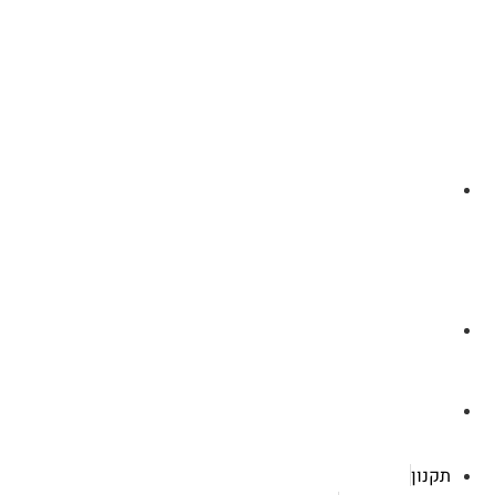
לצ'ט בוואסטפ
a.cybertattoo@gmail.com
רוטשילד 119 ראשון לציון
תקנון