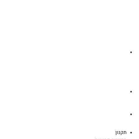
לצ'ט בוואסטפ
a.cybertattoo@gmail.com
רוטשילד 119 ראשון לציון
תקנון