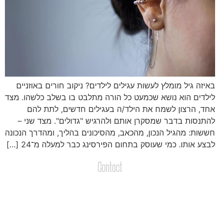
איזה גיל מומלץ לעשות עגילים לילדים? ניקוב חורים באוזניים
ילדים הוא נושא שכמעט כל הורה מתלבט בו בשלב כלשהו. מצד
חד, הרצון לשמח את הילד/ה בעגילים חדשים, לתת להם
התנסות בדבר שמסקרן אותם ולהרגיש "גדולים". מצד שני –
ששות: מהגיל הנכון, מהכאב, מהסיכונים בהליך, ומהדרך הנכונה
בצע אותו. כמי שעוסק בתחום הפירסינג כבר למעלה
מ־
24 […]
Contact
צרו קשר
שליחת הודעות / קבצים