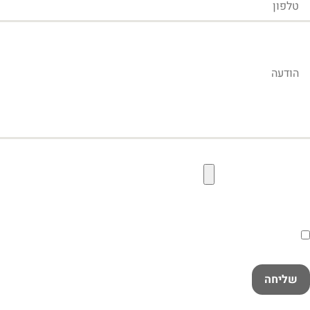
הודעה
קובץ תמונה להעלאה
הסכמה
קראתי ואני מאשר/ת את
מדיניות הפרטיות
במלואה
שליחה