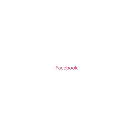
שעות פעילות:
א’-ה’ 11:00-20:00
ו’ 10:00-16:00
Facebook