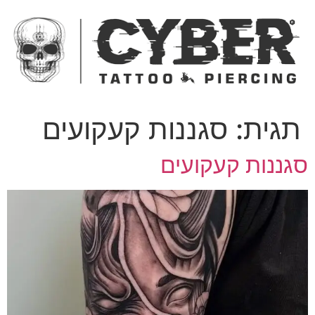
ג
כן
תגית:
סגננות קעקועים
גננות קעקועים