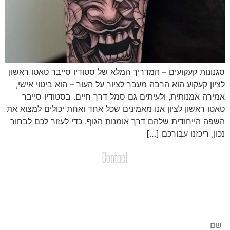
גנונות קעקועים – המדריך המלא של סטודיו סייבר טאטו ראשון
ציון קעקוע הוא הרבה מעבר לציור על העור – הוא ביטוי אישי,
מירה אמנותית, ולעיתים גם סמל דרך חיים. בסטודיו סייבר
אטו ראשון לציון אנו מאמינים שכל אחד ואחת יכולים למצוא את
שפה הייחודית שלהם דרך אומנות הגוף. כדי לעזור לכם לבחור
כון, ריכזנו עבורכם […]
Contact
צרו קשר
שליחת הודעות / קבצים