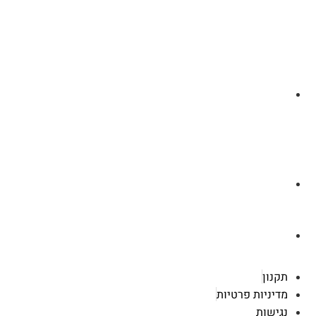
לצ'ט בוואסטפ
a.cybertattoo@gmail.com
רוטשילד 119 ראשון לציון
תקנון
מדיניות פרטיות
נגישות