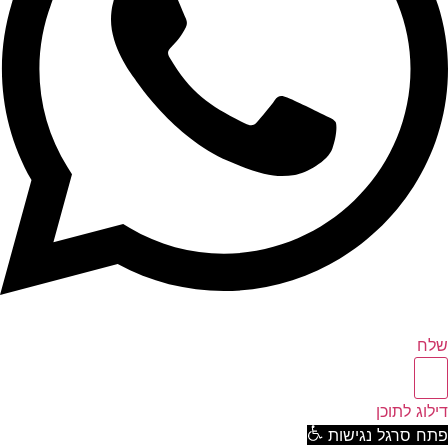
ח
וג לתוכן
ח סרגל נגישות