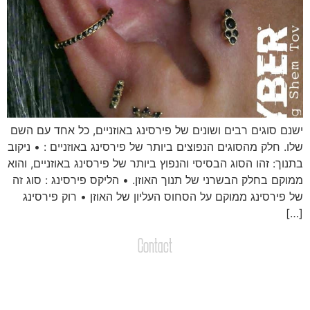
שנם סוגים רבים ושונים של פירסינג באוזניים, כל אחד עם השם
לו. חלק מהסוגים הנפוצים ביותר של פירסינג באוזניים : • ניקוב
תנוך: זהו הסוג הבסיסי והנפוץ ביותר של פירסינג באוזניים, והוא
מוקם בחלק הבשרני של תנוך האוזן. • הליקס פירסינג : סוג זה
ל פירסינג ממוקם על הסחוס העליון של האוזן • רוק פירסינג
[…
Contact
צרו קשר
שליחת הודעות / קבצים