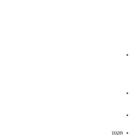
לצ'ט בוואסטפ
a.cybertattoo@gmail.com
רוטשילד 119 ראשון לציון
תקנון