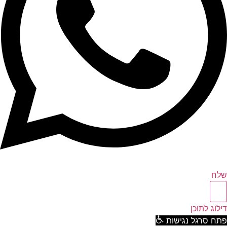
ח
וג לתוכן
ח סרגל נגישות