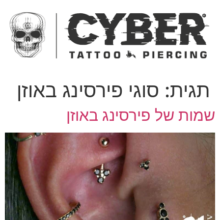
ג
כן
תגית:
סוגי פירסינג באוזן
מות של פירסינג באוזן