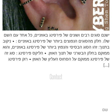
שנם סוגים רבים ושונים של פירסינג באוזניים, כל אחד עם השם
לו. חלק מהסוגים הנפוצים ביותר של פירסינג באוזניים : • ניקוב
תנוך: זהו הסוג הבסיסי והנפוץ ביותר של פירסינג באוזניים, והוא
מוקם בחלק הבשרני של תנוך האוזן. • הליקס פירסינג : סוג זה
ל פירסינג ממוקם על הסחוס העליון של האוזן • רוק פירסינג
[…
Contact
צרו קשר
שליחת הודעות / קבצים