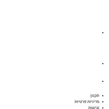
לצ'ט בוואסטפ
a.cybertattoo@gmail.com
רוטשילד 119 ראשון לציון
תקנון
מדיניות פרטיות
נגישות