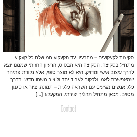
קיצות לקעקועים – מהרעיון עד הקעקוע המושלם כל קעקוע
תחיל בסקיצה. הסקיצה היא הבסיס, הרעיון החזותי שממנו יוצא
דרך עיצוב אישי ומדויק. היא לא מוצר סופי, אלא נקודת פתיחה
מאפשרת לאמן וללקוח לעבוד יחד וליצור משהו חדש. בדרך
לל אנשים מגיעים עם השראה כללית – תמונה, ציור או סגנון
סוים. מכאן מתחיל תהליך יצירתי. המקעקע […]
Contact
צרו קשר
שליחת הודעות / קבצים