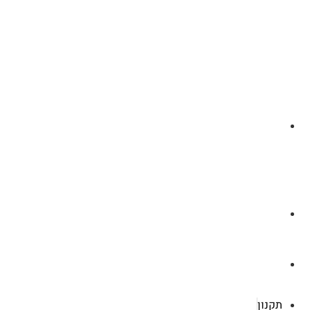
לצ'ט בוואסטפ
a.cybertattoo@gmail.com
רוטשילד 119 ראשון לציון
תקנון