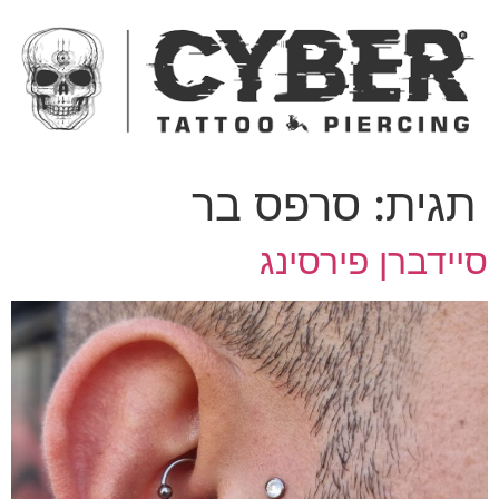
ג
כן
תגית:
סרפס בר
יידברן פירסינג