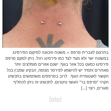
תרגום לעברית סרפס = משטח והכוונה למיקום הפירסינג
משטח ישר ולא מצד לצד כמו פירסינג רגיל. ניתן למקם סרפס
ירסינג כמעט בכל אזור בגוף. ישנם אזורים מומלצים יותר
אחרים ותמיד יש להישמע לפירסר מנוסה, הבקיע שמבין בכל
קשור לאנטומיית הגוף. לרוב בסרפסים משתמשים בתכשיט
קרוי "סרפס בר" העשוי טיטניום. לתכשיט זה ניתן להחליף
וגרים, רצוי […]
Contact
צרו קשר