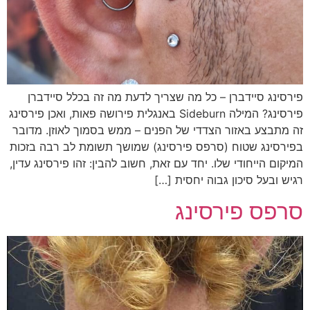
ירסינג סיידברן – כל מה שצריך לדעת מה זה בכלל סיידברן
פירסינג? המילה Sideburn באנגלית פירושה פאות, ואכן פירסינג
ה מתבצע באזור הצדדי של הפנים – ממש בסמוך לאוזן. מדובר
פירסינג שטוח (סרפס פירסינג) שמושך תשומת לב רבה בזכות
מיקום הייחודי שלו. יחד עם זאת, חשוב להבין: זהו פירסינג עדין,
גיש ובעל סיכון גבוה יחסית […]
רפס פירסינג