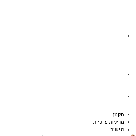
לצ'ט בוואסטפ
a.cybertattoo@gmail.com
רוטשילד 119 ראשון לציון
תקנון
מדיניות פרטיות
נגישות