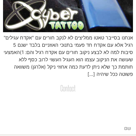
נחנו בסייבר טאטו ממליצים לא לנקב חורים עם "אקדח עגילים"
רגיל אלא עם אקדח חד פעמי בתנוכי האוזניים בלבד ישנם 5
סיבות למה לא לבצע ניקוב חורים עם אקדח רגיל והם: 1)האמצעי
עושה את הניקוב עצמו הוא העגיל העשוי לרוב כסף ללא
ותמת כך שלא ניתן לדעת כמה אחוזי ניקל (אלרגן) משוואה
שוטה ככל שיהיה […]
Contact
צרו קשר
שליחת הודעות / קבצים