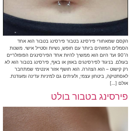
קסם שמאחורי פירסינג בטבור פירסינג בטבור הוא אחד
סמלים המזוהים ביותר עם חופש, נשיות וסטייל אישי. משנות
־
90 ועד היום הוא ממשיך להיות אחד הפירסינגים הפופולריים
עולם. בניגוד לפירסינגים באוזן או באף, פירסינג בטבור הוא לא
ק קישוט – הוא הצהרה. הוא חושף אזור אינטימי שמתחבר
אסתטיקה, ביטחון עצמי, ולעיתים גם למיניות עדינה ומעודנת.
ולם […]
ירסינג בטבור בולט