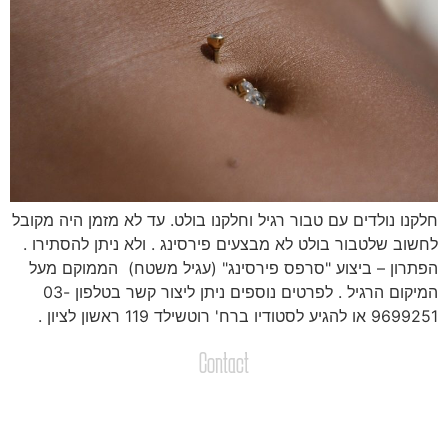
לקנו נולדים עם טבור רגיל וחלקנו בולט. עד לא מזמן היה מקובל
חשוב שלטבור בולט לא מבצעים פירסינג . ולא ניתן להסתירו .
פתרון – ביצוע "סרפס פירסינג" (עגיל משטח) הממוקם מעל
המיקום הרגיל . לפרטים נוספים ניתן ליצור קשר בטלפון 03-
96 או להגיע לסטודיו ברח' רוטשילד 119 ראשון לציון .
Contact
צרו קשר
שליחת הודעות / קבצים