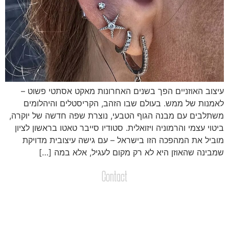
יצוב האוזניים הפך בשנים האחרונות מאקט אסתטי פשוט –
אמנות של ממש. בעולם שבו הזהב, הקריסטלים והיהלומים
שתלבים עם מבנה הגוף הטבעי, נוצרת שפה חדשה של יוקרה,
יטוי עצמי והרמוניה ויזואלית. סטודיו סייבר טאטו בראשון לציון
וביל את המהפכה הזו בישראל – עם גישה עיצובית מדויקת
מבינה שהאוזן היא לא רק מקום לעגיל, אלא במה […]
Contact
צרו קשר
שליחת הודעות / קבצים