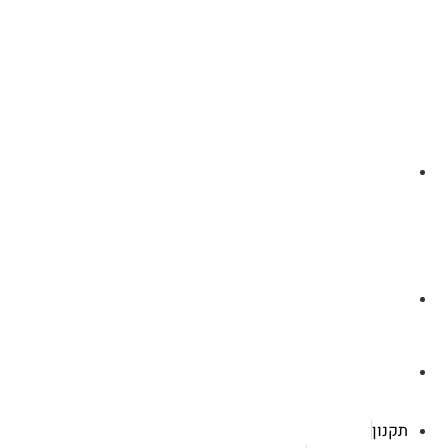
לצ'ט בוואסטפ
a.cybertattoo@gmail.com
רוטשילד 119 ראשון לציון
תקנון