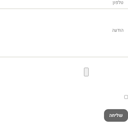
הודעה
קובץ תמונה להעלאה
הסכמה
קראתי ואני מאשר/ת את
מדיניות הפרטיות
במלואה
שליחה