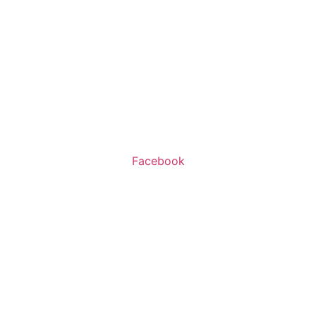
שעות פעילות:
א’-ה’ 11:00-20:00
ו’ 10:00-16:00
Facebook