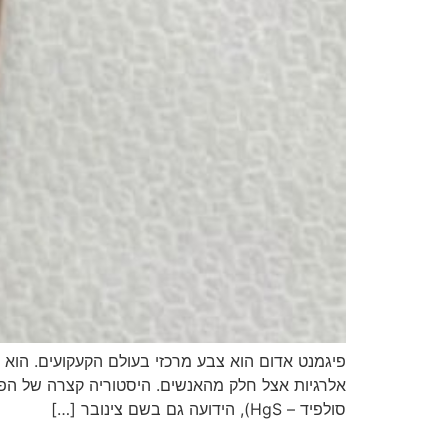
פיגמנט אדום הוא צבע מרכזי בעולם הקעקועים. הוא מ
אלרגיות אצל חלק מהאנשים. היסטוריה קצרה של הפי
סולפיד – HgS), הידועה גם בשם צינובר […]