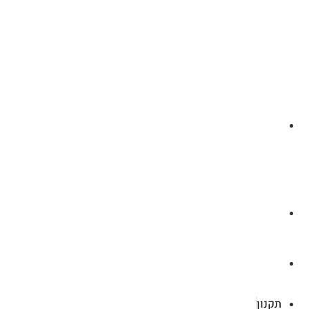
לצ'ט בוואסטפ
a.cybertattoo@gmail.com
רוטשילד 119 ראשון לציון
תקנון