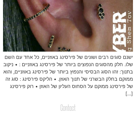
שנם סוגים רבים ושונים של פירסינג באוזניים, כל אחד עם השם
לו. חלק מהסוגים הנפוצים ביותר של פירסינג באוזניים : • ניקוב
תנוך: זהו הסוג הבסיסי והנפוץ ביותר של פירסינג באוזניים, והוא
מוקם בחלק הבשרני של תנוך האוזן. • הליקס פירסינג : סוג זה
ל פירסינג ממוקם על הסחוס העליון של האוזן • רוק פירסינג
[…
Contact
צרו קשר
שליחת הודעות / קבצים