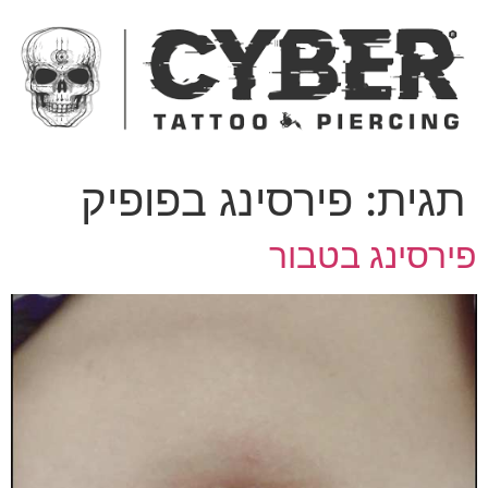
ג
כן
תגית:
פירסינג בפופיק
ירסינג בטבור