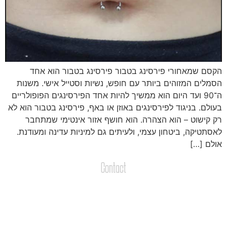
קסם שמאחורי פירסינג בטבור פירסינג בטבור הוא אחד
סמלים המזוהים ביותר עם חופש, נשיות וסטייל אישי. משנות
־
90 ועד היום הוא ממשיך להיות אחד הפירסינגים הפופולריים
עולם. בניגוד לפירסינגים באוזן או באף, פירסינג בטבור הוא לא
ק קישוט – הוא הצהרה. הוא חושף אזור אינטימי שמתחבר
אסתטיקה, ביטחון עצמי, ולעיתים גם למיניות עדינה ומעודנת.
ולם […]
Contact
צרו קשר
שליחת הודעות / קבצים