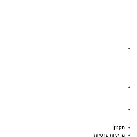
לצ'ט בוואסטפ
a.cybertattoo@gmail.com
רוטשילד 119 ראשון לציון
תקנון
מדיניות פרטיות