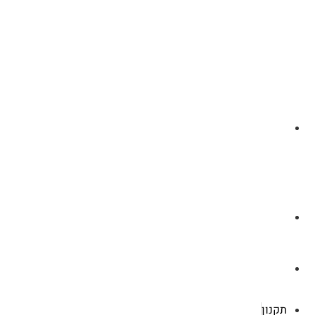
לצ'ט בוואסטפ
a.cybertattoo@gmail.com
רוטשילד 119 ראשון לציון
תקנון