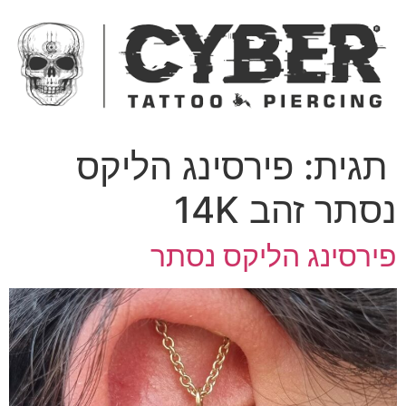
ג
כן
תגית:
פירסינג הליקס
סתר זהב 14K
ירסינג הליקס נסתר