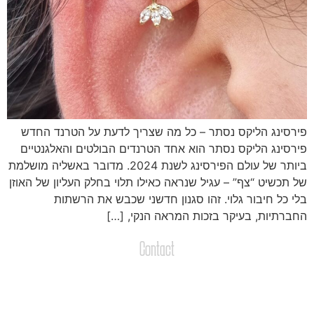
ירסינג הליקס נסתר – כל מה שצריך לדעת על הטרנד החדש
ירסינג הליקס נסתר הוא אחד הטרנדים הבולטים והאלגנטיים
ביותר של עולם הפירסינג לשנת 2024. מדובר באשליה מושלמת
ל תכשיט “צף” – עגיל שנראה כאילו תלוי בחלק העליון של האוזן
לי כל חיבור גלוי. זהו סגנון חדשני שכבש את הרשתות
חברתיות, בעיקר בזכות המראה הנקי, […]
Contact
צרו קשר
שליחת הודעות / קבצים