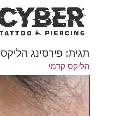
דלג
לתוכן
תגית:
פירסינג הליקס 
הליקס קדמי