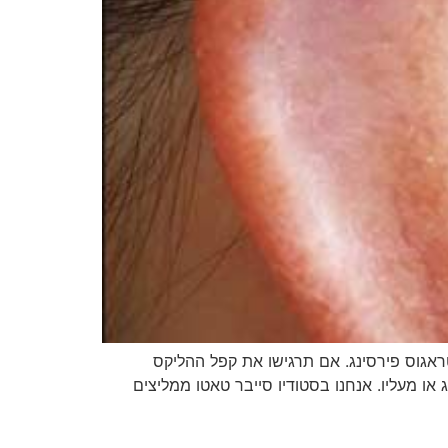
מוקם בסחוס האוזן מעל הטראגוס פירסינג. אם תרגישו את קפל ההליקס
או מעליו. אנחנו בסטודיו סייבר טאטו ממליצים