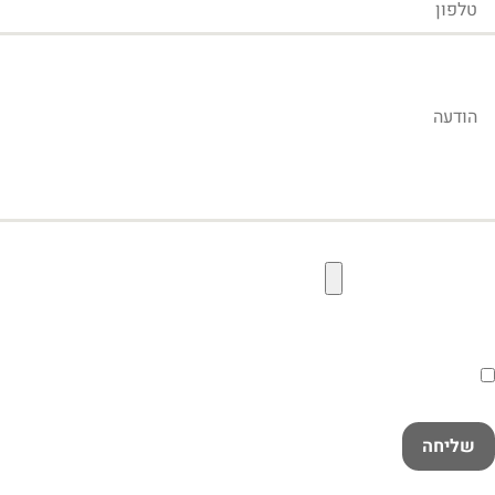
הודעה
קובץ תמונה להעלאה
הסכמה
קראתי ואני מאשר/ת את
מדיניות הפרטיות
במלואה
שליחה