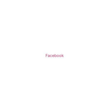
שעות פעילות:
א’-ה’ 11:00-20:00
ו’ 10:00-16:00
Facebook